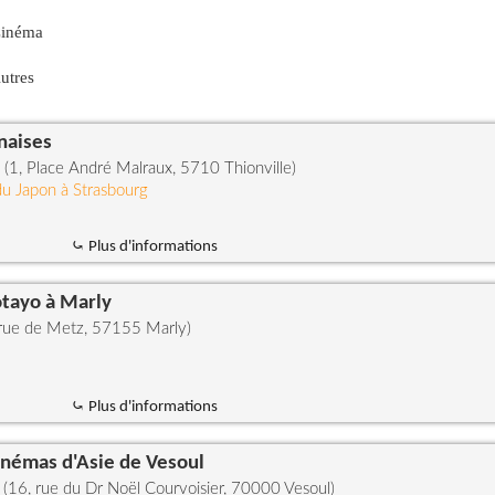
inéma
utres
naises
e (1, Place André Malraux, 5710 Thionville)
du Japon à Strasbourg
⤿ Plus d'informations
otayo à Marly
 rue de Metz, 57155 Marly)
⤿ Plus d'informations
Cinémas d'Asie de Vesoul
(16, rue du Dr Noël Courvoisier, 70000 Vesoul)