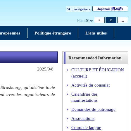
Japonais
(日本語)
Skip navigations
L
M
Font Size
S
européennes
Politique étrangère
Liens utiles
Recommended Information
2025/9/8
CULTURE ET ÉDUCATION
(accueil)
Activités du consulat
Strasbourg, qui décline toute
Calendrier des
ent avec les organisateurs de
manifestations
Demandes de patronage
Associations
Cours de langue