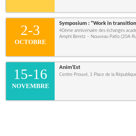
Symposium : "Work in transition
2-3
40ème anniversaire des échanges académ
Amphi Beretz – Nouveau Patio (20A Ru
OCTOBRE
Anim'Est
15-16
Centre Prouvé, 1 Place de la Républiqu
NOVEMBRE