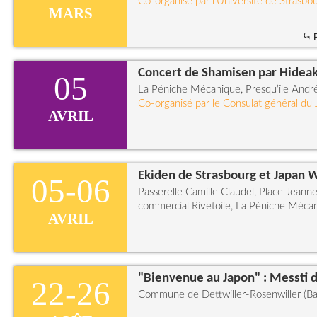
Co-organisé par l'Université de Strasbo
MARS
⤿ P
Concert de Shamisen par Hideak
05
La Péniche Mécanique, Presqu’île Andr
Co-organisé par le Consulat général du
AVRIL
Ekiden de Strasbourg et Japan 
05-06
Passerelle Camille Claudel, Place Jean
commercial Rivetoile, La Péniche Mécan
AVRIL
"Bienvenue au Japon" : Messti d
22-26
Commune de Dettwiller-Rosenwiller (Ba