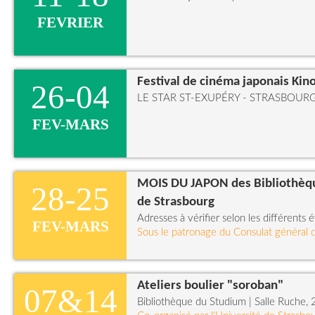
FEVRIER
Festival de cinéma japonais Kin
26-04
LE STAR ST-EXUPÉRY - STRASBOURG (
FEV-MARS
MOIS DU JAPON des Bibliothèque
28-25
de Strasbourg
Adresses à vérifier selon les différent
FEV-MARS
Sous le patronage du Consulat général 
Ateliers boulier "soroban"
07&14
Bibliothèque du Studium | Salle Ruche, 