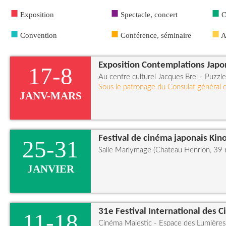
■
■
■
Exposition
Spectacle, concert
C
■
■
■
Convention
Conférence, séminaire
A
Exposition Contemplations Japo
17-8
Au centre culturel Jacques Brel - Puzzl
Sous le patronage du Consulat général 
JANV-MARS
Festival de cinéma japonais Kin
25-31
Salle Marlymage (Chateau Henrion, 39
JANVIER
31e Festival International des 
11-18
Cinéma Majestic - Espace des Lumières 