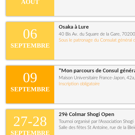
AOÛT
Osaka à Lure
06
40 Bis Av. du Square de la Gare, 70200
Sous le patronage du Consulat général 
SEPTEMBRE
"Mon parcours de Consul généra
09
Maison Universitaire France-Japon, 42a,
Inscription obligatoire
SEPTEMBRE
29è Colmar Shogi Open
27-28
Tournoi organisé par l'Association Shogi
Salle des fêtes St Antoine, rue de la Ble
SEPTEMBRE